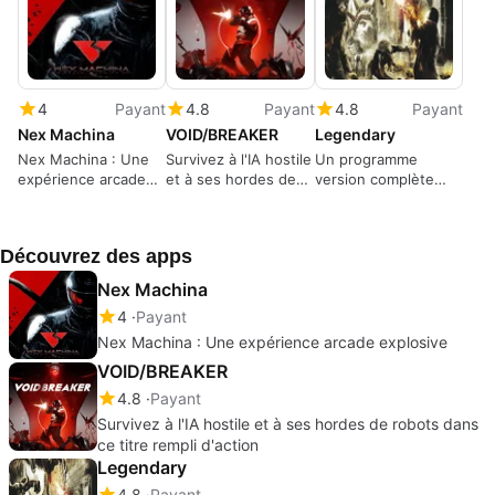
4
Payant
4.8
Payant
4.8
Payant
Nex Machina
VOID/BREAKER
Legendary
Nex Machina : Une
Survivez à l'IA hostile
Un programme
expérience arcade
et à ses hordes de
version complète
explosive
robots dans ce titre
pour Windows, par
rempli d'action
Spark Unlimited.
Découvrez des apps
Nex Machina
4
Payant
Nex Machina : Une expérience arcade explosive
VOID/BREAKER
4.8
Payant
Survivez à l'IA hostile et à ses hordes de robots dans
ce titre rempli d'action
Legendary
4.8
Payant